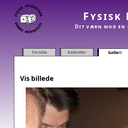
Fysisk
Dit værn mod en 
Forside
Kalender
Galleri
Vis billede